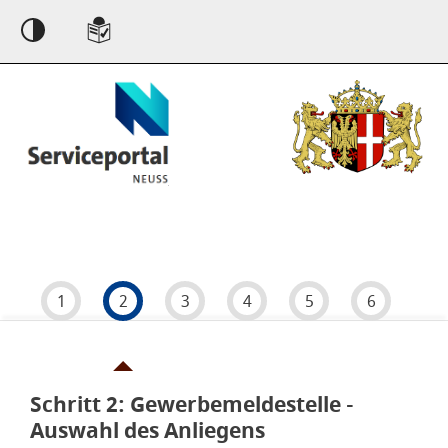
Einstellungen
1
2
3
4
5
6
Schritt 2
von 6
: Gewerbemeldestelle -
Auswahl des Anliegens